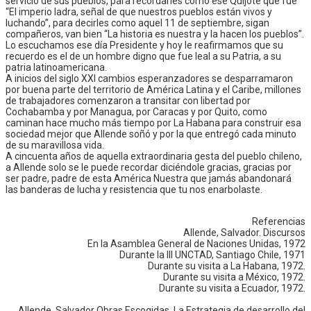
servicio de sus pueblos, para recordarles como ese Quijote que fue
“El imperio ladra, señal de que nuestros pueblos están vivos y
luchando”, para decirles como aquel 11 de septiembre, sigan
compañeros, van bien “La historia es nuestra y la hacen los pueblos”.
Lo escuchamos ese día Presidente y hoy le reafirmamos que su
recuerdo es el de un hombre digno que fue leal a su Patria, a su
patria latinoamericana.
A inicios del siglo XXI cambios esperanzadores se desparramaron
por buena parte del territorio de América Latina y el Caribe, millones
de trabajadores comenzaron a transitar con libertad por
Cochabamba y por Managua, por Caracas y por Quito, como
caminan hace mucho más tiempo por La Habana para construir esa
sociedad mejor que Allende soñó y por la que entregó cada minuto
de su maravillosa vida.
A cincuenta años de aquella extraordinaria gesta del pueblo chileno,
a Allende solo se le puede recordar diciéndole gracias, gracias por
ser padre, padre de esta América Nuestra que jamás abandonará
las banderas de lucha y resistencia que tu nos enarbolaste.
Referencias
Allende, Salvador. Discursos
En la Asamblea General de Naciones Unidas, 1972
Durante la III UNCTAD, Santiago Chile, 1971
Durante su visita a La Habana, 1972.
Durante su visita a México, 1972.
Durante su visita a Ecuador, 1972.
Allende, Salvador Obras Escogidas. La Estrategia de desarrollo del