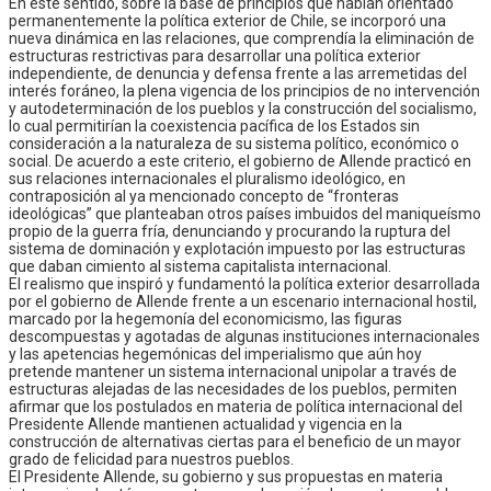
En este sentido, sobre la base de principios que habían orientado
permanentemente la política exterior de Chile, se incorporó una
nueva dinámica en las relaciones, que comprendía la eliminación de
estructuras restrictivas para desarrollar una política exterior
independiente, de denuncia y defensa frente a las arremetidas del
interés foráneo, la plena vigencia de los principios de no intervención
y autodeterminación de los pueblos y la construcción del socialismo,
lo cual permitirían la coexistencia pacífica de los Estados sin
consideración a la naturaleza de su sistema político, económico o
social. De acuerdo a este criterio, el gobierno de Allende practicó en
sus relaciones internacionales el pluralismo ideológico, en
contraposición al ya mencionado concepto de “fronteras
ideológicas” que planteaban otros países imbuidos del maniqueísmo
propio de la guerra fría, denunciando y procurando la ruptura del
sistema de dominación y explotación impuesto por las estructuras
que daban cimiento al sistema capitalista internacional.
El realismo que inspiró y fundamentó la política exterior desarrollada
por el gobierno de Allende frente a un escenario internacional hostil,
marcado por la hegemonía del economicismo, las figuras
descompuestas y agotadas de algunas instituciones internacionales
y las apetencias hegemónicas del imperialismo que aún hoy
pretende mantener un sistema internacional unipolar a través de
estructuras alejadas de las necesidades de los pueblos, permiten
afirmar que los postulados en materia de política internacional del
Presidente Allende mantienen actualidad y vigencia en la
construcción de alternativas ciertas para el beneficio de un mayor
grado de felicidad para nuestros pueblos.
El Presidente Allende, su gobierno y sus propuestas en materia