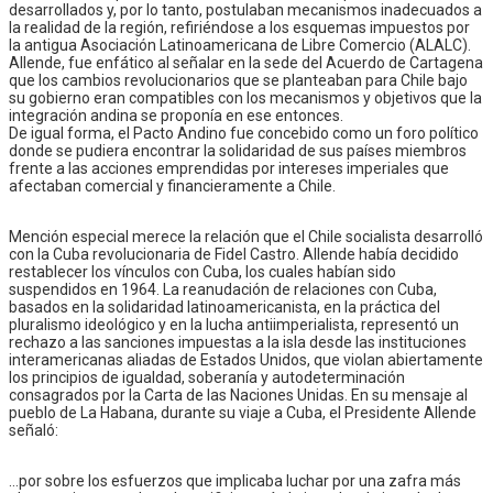
desarrollados y, por lo tanto, postulaban mecanismos inadecuados a
la realidad de la región, refiriéndose a los esquemas impuestos por
la antigua Asociación Latinoamericana de Libre Comercio (ALALC).
Allende, fue enfático al señalar en la sede del Acuerdo de Cartagena
que los cambios revolucionarios que se planteaban para Chile bajo
su gobierno eran compatibles con los mecanismos y objetivos que la
integración andina se proponía en ese entonces.
De igual forma, el Pacto Andino fue concebido como un foro político
donde se pudiera encontrar la solidaridad de sus países miembros
frente a las acciones emprendidas por intereses imperiales que
afectaban comercial y financieramente a Chile.
Mención especial merece la relación que el Chile socialista desarrolló
con la Cuba revolucionaria de Fidel Castro. Allende había decidido
restablecer los vínculos con Cuba, los cuales habían sido
suspendidos en 1964. La reanudación de relaciones con Cuba,
basados en la solidaridad latinoamericanista, en la práctica del
pluralismo ideológico y en la lucha antiimperialista, representó un
rechazo a las sanciones impuestas a la isla desde las instituciones
interamericanas aliadas de Estados Unidos, que violan abiertamente
los principios de igualdad, soberanía y autodeterminación
consagrados por la Carta de las Naciones Unidas. En su mensaje al
pueblo de La Habana, durante su viaje a Cuba, el Presidente Allende
señaló:
…por sobre los esfuerzos que implicaba luchar por una zafra más