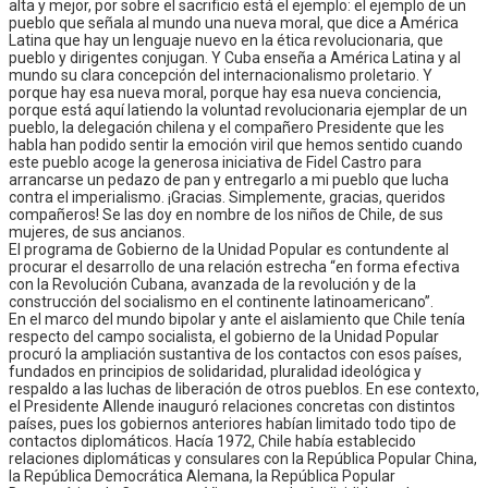
alta y mejor, por sobre el sacrificio está el ejemplo: el ejemplo de un
pueblo que señala al mundo una nueva moral, que dice a América
Latina que hay un lenguaje nuevo en la ética revolucionaria, que
pueblo y dirigentes conjugan. Y Cuba enseña a América Latina y al
mundo su clara concepción del internacionalismo proletario. Y
porque hay esa nueva moral, porque hay esa nueva conciencia,
porque está aquí latiendo la voluntad revolucionaria ejemplar de un
pueblo, la delegación chilena y el compañero Presidente que les
habla han podido sentir la emoción viril que hemos sentido cuando
este pueblo acoge la generosa iniciativa de Fidel Castro para
arrancarse un pedazo de pan y entregarlo a mi pueblo que lucha
contra el imperialismo. ¡Gracias. Simplemente, gracias, queridos
compañeros! Se las doy en nombre de los niños de Chile, de sus
mujeres, de sus ancianos.
El programa de Gobierno de la Unidad Popular es contundente al
procurar el desarrollo de una relación estrecha “en forma efectiva
con la Revolución Cubana, avanzada de la revolución y de la
construcción del socialismo en el continente latinoamericano”.
En el marco del mundo bipolar y ante el aislamiento que Chile tenía
respecto del campo socialista, el gobierno de la Unidad Popular
procuró la ampliación sustantiva de los contactos con esos países,
fundados en principios de solidaridad, pluralidad ideológica y
respaldo a las luchas de liberación de otros pueblos. En ese contexto,
el Presidente Allende inauguró relaciones concretas con distintos
países, pues los gobiernos anteriores habían limitado todo tipo de
contactos diplomáticos. Hacía 1972, Chile había establecido
relaciones diplomáticas y consulares con la República Popular China,
la República Democrática Alemana, la República Popular