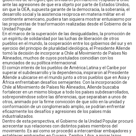
ante las agresiones de que era objeto por parte de Estados Unidos,
sin que la OEA, supuesta garante de la democracia, la soberanía, el
desarrollo social y la asistencia reciproca en materia militar en el
continente americano, pudiera tan siquiera mostrar entusiasmo por
las propuestas de trasformación realizadas desde el Gobierno de la
Unidad Popular.
En el marco de la superación de las desigualdades, la promoción de
un espíritu de solidaridad por las luchas de liberación de otros
pueblos en el mundo, la cooperación entre los gobiernos del sur y en
ejercicio del principio de pluralidad ideológica, el Presidente Allende
tomó la decisión de incorporar a Chile al Movimiento de Países No
Alineados, muchos de cuyos postulados coincidían con los
enunciados de su política internacional.
El común interés de los pueblos de América Latina y el Caribe por
superar el subdesarrollo y la dependencia, inspiraron al Presidente
Allende a ubicarse en el mundo junto a otros pueblos que en Asia y
África enfrentaban desafíos semejantes. Con la incorporación de
Chile al Movimiento de Países No Alineados, Allende buscaba
fortalecer en un mismo bloque a todo los países subdesarrollados,
sobreponiéndose sobre las diferencias, que separaban a unos de
otros, animado por la firme convicción de que sólo en la unidad y
conformación de un conglomerado amplio, se podrían enfrentar
eficazmente los desafíos y agresiones de los países más
industrializados.
Dentro de esta perspectiva, el Gobierno de la Unidad Popular procuró
acrecentar sus relaciones con distintos países miembros del
movimiento. Es así como se procedió a intercambiar embajadores y
establecer embajadas en Guyana, Zambia, Libia; a iniciar lazos