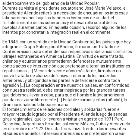
el derrocamiento del gobierno de la Unidad Popular.
Durante su visita al presidente ecuatoriano José María Velasco, el
presidente Allende reiteró la necesidad de encuadrar los intereses
latinoamericanos bajo las banderas históricas de unidad, el
fortalecimiento de las soberanías y el desarrollo social de los
pueblos suramericanos. En aquella ocasión, recordó alguno de los
intentos por concretar la integración real en el continente:
En 1848, con un sentido de la Unidad Continental, los países que hoy
integran el Grupo Subregional Andino, firmaron un Tratado de
Confederación, para defender sus respectivas soberanías contra los
ultrajes extranjeros en América Latina. En virtud de este tratado,
chilenos y ecuatorianos prometieron defenderse mutuamente
contra actos de intervención que pretendan alterar las instituciones
republicanas […] Menos de veinte años más tarde, firmaban un
nuevo tratado de alianza defensiva, reiterando los acuerdos
anteriores , y obligándose las partes a defenderse contra toda
agresión […] La cooperación entre nuestros países, en conformidad
con nuestra realidad, debe estar inspirada por las grandes tareas
que debemos llevar a cabo, para que el hombre latinoamericano
pueda realizarse libremente […] Establezcamos juntos (añadió), la
Gran nacionalidad latinoamericana…
El fortalecimiento de relaciones cordiales y solidarias fueron el
mayor recaudo logrado por el Presidente Allende luego de sendas
giras regionales, que lo llevaron a visitar en agosto de 1971 Perú,
Colombia, Argentina y Ecuador, así como México, Cuba y Venezuela
en diciembre de 1972. De esta forma hizo frente a los incesantes
ataques de aquellos intereses imperiales que pretendieron crear