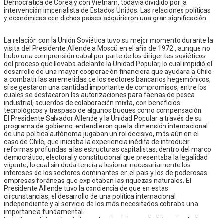
Democrática de Corea y con Vietnam, todavía dividido por la
intervención imperialista de Estados Unidos. Las relaciones políticas
y económicas con dichos países adquirieron una gran significación.
La relación con la Unión Soviética tuvo su mejor momento durante la
visita del Presidente Allende a Moscú en el año de 1972., aunque no
hubo una comprensión cabal por parte de los dirigentes soviéticos
del proceso que llevaba adelante la Unidad Popular, lo cual impidió el
desarrollo de una mayor cooperación financiera que ayudara a Chile
a combatir las arremetidas de los sectores bancarios hegemónicos,
sí se gestaron una cantidad importante de compromisos, entre los
cuales se destacaron las autorizaciones para faenas de pesca
industrial, acuerdos de colaboración mixta, con beneficios
tecnológicos y traspaso de algunos buques como compensación.
El Presidente Salvador Allende y la Unidad Popular a través de su
programa de gobierno, entendieron que la dimensión internacional
de una política autónoma jugaban un rol decisivo, más aún en el
caso de Chile, que iniciaba la experiencia inédita de introducir
reformas profundas a las estructuras capitalistas, dentro del marco
democrático, electoral y constitucional que presentaba la legalidad
vigente, lo cual sin duda tendía a lesionar necesariamente los
intereses de los sectores dominantes en el país y los de poderosas
empresas foráneas que explotaban las riquezas naturales. El
Presidente Allende tuvo la conciencia de que en estas
circunstancias, el desarrollo de una política internacional
independiente y al servicio de los más necesitados cobraba una
importancia fundamental.