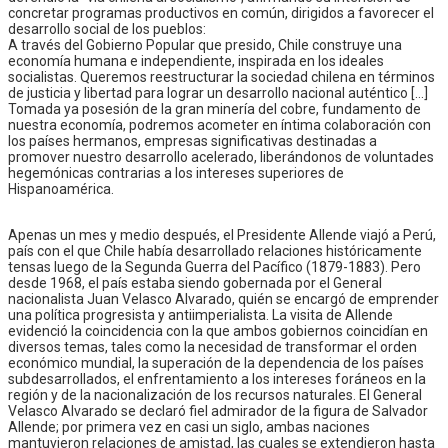
concretar programas productivos en común, dirigidos a favorecer el
desarrollo social de los pueblos:
A través del Gobierno Popular que presido, Chile construye una
economía humana e independiente, inspirada en los ideales
socialistas. Queremos reestructurar la sociedad chilena en términos
de justicia y libertad para lograr un desarrollo nacional auténtico […]
Tomada ya posesión de la gran minería del cobre, fundamento de
nuestra economía, podremos acometer en íntima colaboración con
los países hermanos, empresas significativas destinadas a
promover nuestro desarrollo acelerado, liberándonos de voluntades
hegemónicas contrarias a los intereses superiores de
Hispanoamérica.
Apenas un mes y medio después, el Presidente Allende viajó a Perú,
país con el que Chile había desarrollado relaciones históricamente
tensas luego de la Segunda Guerra del Pacífico (1879-1883). Pero
desde 1968, el país estaba siendo gobernada por el General
nacionalista Juan Velasco Alvarado, quién se encargó de emprender
una política progresista y antiimperialista. La visita de Allende
evidenció la coincidencia con la que ambos gobiernos coincidían en
diversos temas, tales como la necesidad de transformar el orden
económico mundial, la superación de la dependencia de los países
subdesarrollados, el enfrentamiento a los intereses foráneos en la
región y de la nacionalización de los recursos naturales. El General
Velasco Alvarado se declaró fiel admirador de la figura de Salvador
Allende; por primera vez en casi un siglo, ambas naciones
mantuvieron relaciones de amistad, las cuales se extendieron hasta