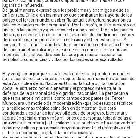
bandera, con armas poderosas, apostadas en los más variados
lugares de influencia.
De igual manera, expresó que los problemas y enemigos a que se
enfrentaba Chile eran los mismos que combatían la mayoría de los
países del tercer mundo, a saber “la actual estructura hegemónica
político-económica de dominación”. Por tal razón, su llamamiento de
unidad a los pueblos y gobiernos del mundo, sobre todo a los países
del sur, quienes reclamaban por el desarrollo de condiciones justas y
democráticas, que priorizaran la inclusión y el bienestar social. Su
convocatoria, manifestando la decisión histórica del pueblo chileno
de construir el socialismo, se resume en la concreción de nuevos
modelos alternativos de sociedad que permitieran superar las
terribles circunstancias vividas por los países subdesarrollados:
Hoy vengo aquí porque mi país está enfrentado problemas que en
su trascendencia universal son objeto de la permanente atención de
esta Asamblea de las Naciones Unidas: la lucha por la liberación
social, el esfuerzo por el bienestar y el progreso intelectual, la
defensa de la personalidad y dignidad nacionales. La perspectiva
que tenía ante sí mi patria, como tantos otros países del Tercer
Mundo, era un modelo de modernización -que los estudios técnicos
y la realidad más trágica coinciden en demostrar- que está
condenado a excluir de las posibilidades de progreso, bienestar y
liberación social a más y más millones de personas, relegándolas a
una vida sub humana […] El chileno es un pueblo que ha alcanzado la
madurez política para decidir, mayoritariamente, el reemplazo del
sistema económico capitalista por el socialista.
Siguiendo los lineamientos dispuestos en el Programa de gobierno