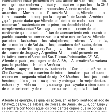
internacional están presentes en cada acción de nuestros pueblos,
es un grito que reclama igualdad y equidad en los pasillos de la ONU
y de las organizaciones internacionales, Allende conduce los
acuerdos del Movimiento de Países No Alineados, Allende orienta e
ilumina cuando se trabaja por la integración de Nuestra América,
¿quién puede dudar que Allende está detrás de cada acuerdo de
cooperación sustentado en los principios de solidaridad y
complementariedad? Se lo agradecen en cada rincón de este
continente quienes se benefician del acercamiento entre nuestros
pueblos cuando nos comenzamos a mirar con confianza. Allende
participa de las luchas de los trabajadores petroleros de Venezuela,
de los cocaleros de Bolivia, de los pescadores de Ecuador, de los
campesinos de Nicaragua y Paraguay, de los obreros de la industria
de la carne de Uruguay y Argentina. Allende está presente en
iniciativas como el Banco del Sur, Telesur, Petrocaribe, CELAC,
Allende es padre, es progenitor del ALBA, la Alternativa Bolivariana
para los pueblos de Nuestra América.
Allende, al apoyar la lucha revolucionaria del Comandante Ernesto
Che Guevara, indicó el camino del internacionalismo para el pueblo
chileno en la segunda mitad del siglo XX. Muchos de los hijos de este
heroico pueblo siguieron su ejemplo y entregaron lo mejor de si, su
esfuerzo y su vida, su sudor y su sangre para ayudar a otros pueblos
de este continente y del mundo en su combate por la libertad.
Allende es ejemplo, es guía, es acción, ahí estuvo, sentado al lado de
Chávez, de Evo, de Tabaré, de Correa, de Daniel, de Lula, con Lugo y
se sentará con todos aquellos presidentes dignos que se pongan al