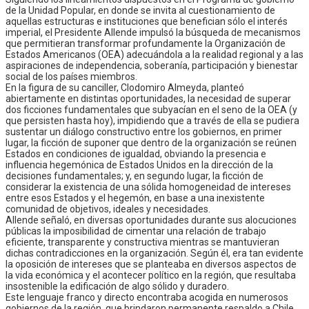
de la Unidad Popular, en donde se invita al cuestionamiento de
aquellas estructuras e instituciones que benefician sólo el interés
imperial, el Presidente Allende impulsó la búsqueda de mecanismos
que permitieran transformar profundamente la Organización de
Estados Americanos (OEA) adecuándola a la realidad regional y a las
aspiraciones de independencia, soberanía, participación y bienestar
social de los países miembros.
En la figura de su canciller, Clodomiro Almeyda, planteó
abiertamente en distintas oportunidades, la necesidad de superar
dos ficciones fundamentales que subyacían en el seno de la OEA (y
que persisten hasta hoy), impidiendo que a través de ella se pudiera
sustentar un diálogo constructivo entre los gobiernos, en primer
lugar, la ficción de suponer que dentro de la organización se reúnen
Estados en condiciones de igualdad, obviando la presencia e
influencia hegemónica de Estados Unidos en la dirección de la
decisiones fundamentales; y, en segundo lugar, la ficción de
considerar la existencia de una sólida homogeneidad de intereses
entre esos Estados y el hegemón, en base a una inexistente
comunidad de objetivos, ideales y necesidades.
Allende señaló, en diversas oportunidades durante sus alocuciones
públicas la imposibilidad de cimentar una relación de trabajo
eficiente, transparente y constructiva mientras se mantuvieran
dichas contradicciones en la organización. Según él, era tan evidente
la oposición de intereses que se planteaba en diversos aspectos de
la vida económica y el acontecer político en la región, que resultaba
insostenible la edificación de algo sólido y duradero.
Este lenguaje franco y directo encontraba acogida en numerosos
gobiernos de la región, que brindaron permanente respaldo a Chile