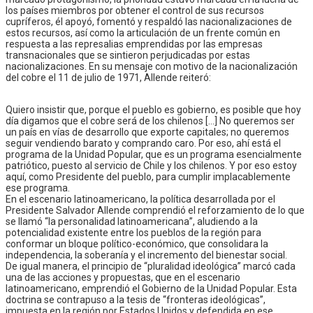
los países miembros por obtener el control de sus recursos
cupríferos, él apoyó, fomentó y respaldó las nacionalizaciones de
estos recursos, así como la articulación de un frente común en
respuesta a las represalias emprendidas por las empresas
transnacionales que se sintieron perjudicadas por estas
nacionalizaciones. En su mensaje con motivo de la nacionalización
del cobre el 11 de julio de 1971, Allende reiteró:
Quiero insistir que, porque el pueblo es gobierno, es posible que hoy
día digamos que el cobre será de los chilenos […] No queremos ser
un país en vías de desarrollo que exporte capitales; no queremos
seguir vendiendo barato y comprando caro. Por eso, ahí está el
programa de la Unidad Popular, que es un programa esencialmente
patriótico, puesto al servicio de Chile y los chilenos. Y por eso estoy
aquí, como Presidente del pueblo, para cumplir implacablemente
ese programa.
En el escenario latinoamericano, la política desarrollada por el
Presidente Salvador Allende comprendió el reforzamiento de lo que
se llamó “la personalidad latinoamericana”, aludiendo a la
potencialidad existente entre los pueblos de la región para
conformar un bloque político-económico, que consolidara la
independencia, la soberanía y el incremento del bienestar social.
De igual manera, el principio de “pluralidad ideológica” marcó cada
una de las acciones y propuestas, que en el escenario
latinoamericano, emprendió el Gobierno de la Unidad Popular. Esta
doctrina se contrapuso a la tesis de “fronteras ideológicas”,
impuesta en la región por Estados Unidos y defendida en ese