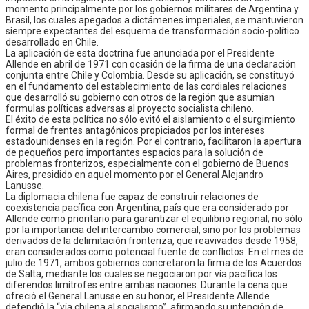
momento principalmente por los gobiernos militares de Argentina y
Brasil, los cuales apegados a dictámenes imperiales, se mantuvieron
siempre expectantes del esquema de transformación socio-político
desarrollado en Chile.
La aplicación de esta doctrina fue anunciada por el Presidente
Allende en abril de 1971 con ocasión de la firma de una declaración
conjunta entre Chile y Colombia. Desde su aplicación, se constituyó
en el fundamento del establecimiento de las cordiales relaciones
que desarrolló su gobierno con otros de la región que asumían
formulas políticas adversas al proyecto socialista chileno.
El éxito de esta política no sólo evitó el aislamiento o el surgimiento
formal de frentes antagónicos propiciados por los intereses
estadounidenses en la región. Por el contrario, facilitaron la apertura
de pequeños pero importantes espacios para la solución de
problemas fronterizos, especialmente con el gobierno de Buenos
Aires, presidido en aquel momento por el General Alejandro
Lanusse.
La diplomacia chilena fue capaz de construir relaciones de
coexistencia pacífica con Argentina, país que era considerado por
Allende como prioritario para garantizar el equilibrio regional; no sólo
por la importancia del intercambio comercial, sino por los problemas
derivados de la delimitación fronteriza, que reavivados desde 1958,
eran considerados como potencial fuente de conflictos. En el mes de
julio de 1971, ambos gobiernos concretaron la firma de los Acuerdos
de Salta, mediante los cuales se negociaron por vía pacífica los
diferendos limítrofes entre ambas naciones. Durante la cena que
ofreció el General Lanusse en su honor, el Presidente Allende
defendió la “vía chilena al socialismo”, afirmando su intención de