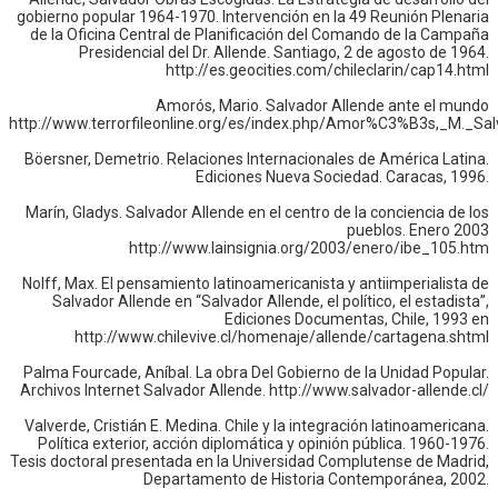
gobierno popular 1964-1970. Intervención en la 49 Reunión Plenaria
de la Oficina Central de Planificación del Comando de la Campaña
Presidencial del Dr. Allende. Santiago, 2 de agosto de 1964.
http://es.geocities.com/chileclarin/cap14.html
Amorós, Mario. Salvador Allende ante el mundo
http://www.terrorfileonline.org/es/index.php/Amor%C3%B3s,_M._S
Böersner, Demetrio. Relaciones Internacionales de América Latina.
Ediciones Nueva Sociedad. Caracas, 1996.
Marín, Gladys. Salvador Allende en el centro de la conciencia de los
pueblos. Enero 2003
http://www.lainsignia.org/2003/enero/ibe_105.htm
Nolff, Max. El pensamiento latinoamericanista y antiimperialista de
Salvador Allende en “Salvador Allende, el político, el estadista”,
Ediciones Documentas, Chile, 1993 en
http://www.chilevive.cl/homenaje/allende/cartagena.shtml
Palma Fourcade, Aníbal. La obra Del Gobierno de la Unidad Popular.
Archivos Internet Salvador Allende. http://www.salvador-allende.cl/
Valverde, Cristián E. Medina. Chile y la integración latinoamericana.
Política exterior, acción diplomática y opinión pública. 1960-1976.
Tesis doctoral presentada en la Universidad Complutense de Madrid,
Departamento de Historia Contemporánea, 2002.