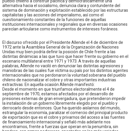
pueblo chileno a construir pacífica y democráticamente una
alternativa hacia el socialismo, denuncia clara y contundente del
sistema de dominación y explotación establecido por las estructuras
capitalistas y las acciones del imperialismo, así como el
cuestionamiento constantes de la funciones de aquellas
instituciones internacionales y regionales que en diversas ocasiones
parecían articularse como instrumentos de intereses foráneos.
El discurso ofrecido por el Presidente Allende el 4 de diciembre de
1972 ante la Asamblea General de la Organización de Naciones
Unidas muy bien podría definir la posición de Chile frente a las
distintas dinámicas a las que tuvo que hacer frente su gobierno en el
escenario multilateral entre 1971 y 1973. A través de aquellas
palabras, Allende no vaciló en denunciar las distintas agresiones y
maniobras de las cuales fue víctima su país por los distintos agentes
internacionales que no perdonaron la voluntad soberana del pueblo
chileno de nacionalizar el cobre y otras importantes industrias
extractivas. En aquella ocasión Allende manifestó:
Desde el momento en que triunfamos electoralmente el 4 de
septiembre de 1970, estamos afectados por el desarrollo de
presiones externas de gran envergadura, que pretendieron impedir
la instalación de un gobierno libremente elegido por el pueblo y
derrocarlo desde entonces. Que ha querido aislarnos del mundo,
estrangular la economía, paralizar el comercio del principal producto
de exportación que es el cobre y privarnos del acceso a las fuentes
de financiamiento internacional y señaló más adelante nos
encontramos, frente a fuerzas que operan en la penumbra, sin