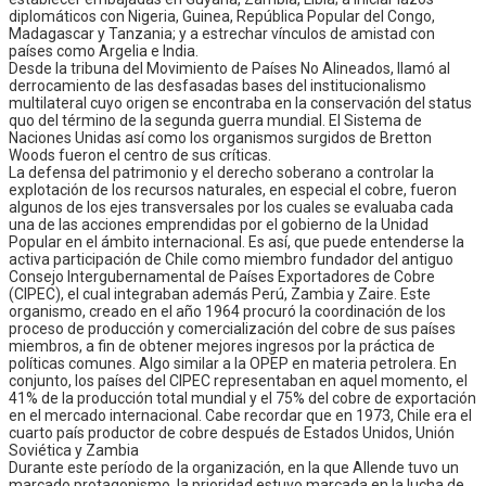
diplomáticos con Nigeria, Guinea, República Popular del Congo,
Madagascar y Tanzania; y a estrechar vínculos de amistad con
países como Argelia e India.
Desde la tribuna del Movimiento de Países No Alineados, llamó al
derrocamiento de las desfasadas bases del institucionalismo
multilateral cuyo origen se encontraba en la conservación del status
quo del término de la segunda guerra mundial. El Sistema de
Naciones Unidas así como los organismos surgidos de Bretton
Woods fueron el centro de sus críticas.
La defensa del patrimonio y el derecho soberano a controlar la
explotación de los recursos naturales, en especial el cobre, fueron
algunos de los ejes transversales por los cuales se evaluaba cada
una de las acciones emprendidas por el gobierno de la Unidad
Popular en el ámbito internacional. Es así, que puede entenderse la
activa participación de Chile como miembro fundador del antiguo
Consejo Intergubernamental de Países Exportadores de Cobre
(CIPEC), el cual integraban además Perú, Zambia y Zaire. Este
organismo, creado en el año 1964 procuró la coordinación de los
proceso de producción y comercialización del cobre de sus países
miembros, a fin de obtener mejores ingresos por la práctica de
políticas comunes. Algo similar a la OPEP en materia petrolera. En
conjunto, los países del CIPEC representaban en aquel momento, el
41% de la producción total mundial y el 75% del cobre de exportación
en el mercado internacional. Cabe recordar que en 1973, Chile era el
cuarto país productor de cobre después de Estados Unidos, Unión
Soviética y Zambia
Durante este período de la organización, en la que Allende tuvo un
marcado protagonismo, la prioridad estuvo marcada en la lucha de