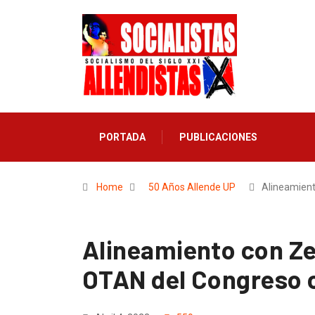
PORTADA
PUBLICACIONES
Home
50 Años Allende UP
Alineamien
Alineamiento con Z
OTAN del Congreso c