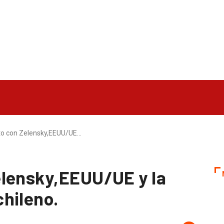
to con Zelensky,EEUU/UE…
elensky,EEUU/UE y la
hileno.