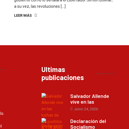
gobierno como lo señalara el Libertador Simón Bolívar;
a su vez, las revoluciones […]
LEER MÁS
Ultimas
publicaciones
Salvador Allende
vive en las
Junio 24, 2026
lo.
Declaración del
Socialismo
l