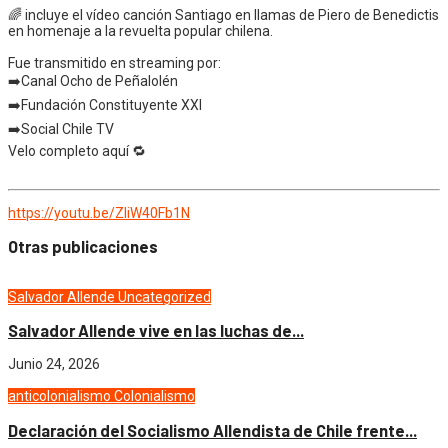
🌈 incluye el vídeo canción Santiago en llamas de Piero de Benedictis
en homenaje a la revuelta popular chilena.
Fue transmitido en streaming por:
➡️Canal Ocho de Peñalolén
➡️Fundación Constituyente XXI
➡️Social Chile TV
Velo completo aquí 🔁
https://youtu.be/ZliW40Fb1N
Otras publicaciones
Salvador Allende
Uncategorized
Salvador Allende vive en las luchas de...
Junio 24, 2026
anticolonialismo
Colonialismo
Declaración del Socialismo Allendista de Chile frente...