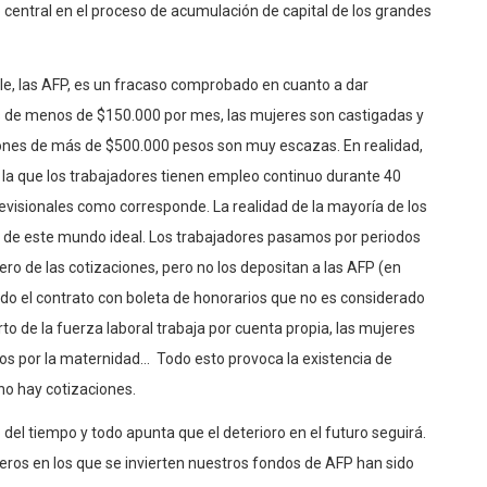
central en el proceso de acumulación de capital de los grandes
le, las AFP, es un fracaso comprobado en cuanto a dar
es de menos de $150.000 por mes, las mujeres son castigadas y
ones de más de $500.000 pesos son muy escazas. En realidad,
 la que los trabajadores tienen empleo continuo durante 40
evisionales como corresponde. La realidad de la mayoría de los
o de este mundo ideal. Los trabajadores pasamos por periodos
o de las cotizaciones, pero no los depositan a las AFP (en
zado el contrato con boleta de honorarios que no es considerado
arto de la fuerza laboral trabaja por cuenta propia, las mujeres
odos por la maternidad… Todo esto provoca la existencia de
 no hay cotizaciones.
l tiempo y todo apunta que el deterioro en el futuro seguirá.
eros en los que se invierten nuestros fondos de AFP han sido