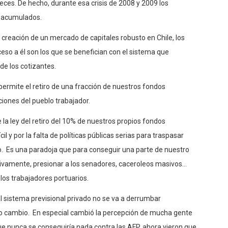
eces. De hecho, durante esa crisis de 2008 y 2009 los
s acumulados.
a creación de un mercado de capitales robusto en Chile, los
so a él son los que se benefician con el sistema que
de los cotizantes.
permite el retiro de una fracción de nuestros fondos
ciones del pueblo trabajador.
la ley del retiro del 10% de nuestros propios fondos
l y por la falta de políticas públicas serias para traspasar
no. Es una paradoja que para conseguir una parte de nuestro
ivamente, presionar a los senadores, caceroleos masivos…
los trabajadores portuarios.
El sistema previsional privado no se va a derrumbar
do cambio. En especial cambió la percepción de mucha gente
e nunca se conseguiría nada contra las AFP, ahora vieron que