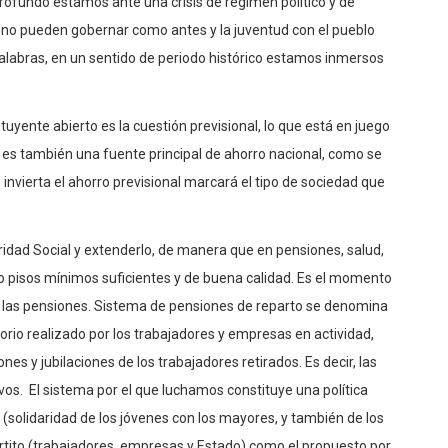
rofundo estamos ante una crisis de régimen político y de
a no pueden gobernar como antes y la juventud con el pueblo
alabras, en un sentido de periodo histórico estamos inmersos
tuyente abierto es la cuestión previsional, lo que está en juego
s es también una fuente principal de ahorro nacional, como se
invierta el ahorro previsional marcará el tipo de sociedad que
idad Social y extenderlo, de manera que en pensiones, salud,
o pisos mínimos suficientes y de buena calidad. Es el momento
a las pensiones. Sistema de pensiones de reparto se denomina
orio realizado por los trabajadores y empresas en actividad,
es y jubilaciones de los trabajadores retirados. Es decir, las
vos. El sistema por el que luchamos constituye una política
io (solidaridad de los jóvenes con los mayores, y también de los
rtito (trabajadores, empresas y Estado) como el propuesto por