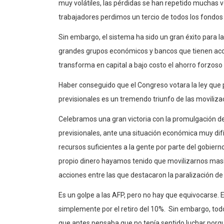
muy volátiles, las pérdidas se han repetido muchas v
trabajadores perdimos un tercio de todos los fondo
Sin embargo, el sistema ha sido un gran éxito para l
grandes grupos económicos y bancos que tienen acce
transforma en capital a bajo costo el ahorro forzoso 
Haber conseguido que el Congreso votara la ley que 
previsionales es un tremendo triunfo de las moviliza
Celebramos una gran victoria con la promulgación de 
previsionales, ante una situación económica muy difíci
recursos suficientes a la gente por parte del gobier
propio dinero hayamos tenido que movilizarnos mas
acciones entre las que destacaron la paralización de 
Es un golpe a las AFP, pero no hay que equivocarse. 
simplemente por el retiro del 10%. Sin embargo, to
que antes pensaba que no tenía sentido luchar porqu