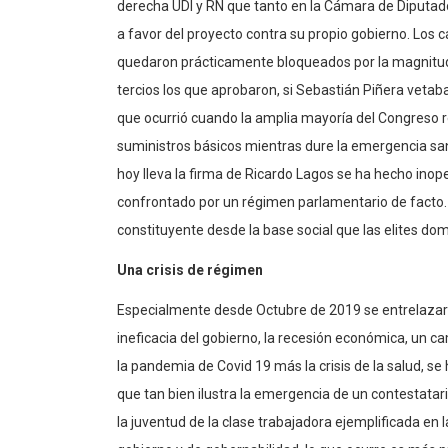
derecha UDI y RN que tanto en la Cámara de Diputad
a favor del proyecto contra su propio gobierno. Los c
quedaron prácticamente bloqueados por la magnitud 
tercios los que aprobaron, si Sebastián Piñera vetaba
que ocurrió cuando la amplia mayoría del Congreso re
suministros básicos mientras dure la emergencia sa
hoy lleva la firma de Ricardo Lagos se ha hecho inop
confrontado por un régimen parlamentario de facto.
constituyente desde la base social que las elites dom
Una crisis de régimen
Especialmente desde Octubre de 2019 se entrelazaron l
ineficacia del gobierno, la recesión económica, un c
la pandemia de Covid 19 más la crisis de la salud, s
que tan bien ilustra la emergencia de un contestatar
la juventud de la clase trabajadora ejemplificada en