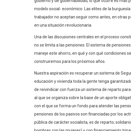
gobierno y de gobernabilidad, lo que ocurre es más p
modelo social- económico. Las elites de la burguesí
trabajador no aceptan seguir como antes, en otras p
en una situación revolucionaria.
Una de las discusiones centrales en el proceso consti
no se limita a las pensiones. El sistema de pensione
maneje este ahorro, en qué y con qué condiciones se 
construiremos para los próximos años.
Nuestra aspiración es recuperar un sistema de Segur
educación y vivienda toda la gente tenga garantizad
de reivindicar con fuerza un sistema de reparto par
al que se organiza sobre la base de un aporte obligat
con el que se forma un fondo para atender las pension
pensiones de los pasivos son financiadas por los acti
pública de carácter socialista, es de reparto; solidar
hombres con las mujeres) y con financiamiento tripa