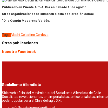
Publicado en Puente Alto Al Día en Sábado 1° de agosto.
Otras organizaciones se sumaron a esta declaración como;
“Olla Común Macarena Valdés.
Tags:
Machi Celestino Cordova
Otras publicaciones
Nuestro Facebook
Socialismo Allendista
Sitio web oficial del Movimiento del Socialismo Allendista de Chile.
Socialistas revolucionarios, antiimperialistas, anticolonialistas, inter
poder popular para el Chile del siglo XXI.
info@socialismoallendista.cl