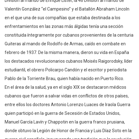
División al mando de Enrique Líster, la 46 División al mando de
Valentín González “el Campesino” y el Batallón Abraham Lincoln
en el que una de sus compañías que estaba destinada a los
enfrentamientos en las zonas más álgidas tenía una sección
constituida íntegramente por cubanos provenientes de la centuria
Guiteras al mando de Rodolfo de Armas, caído en combate en
febrero de 1937. De la misma manera, dieron su vida en España
los destacados revolucionarios cubanos Moisés Raigorodsky, líder
estudiantil, el obrero Policarpo Candón y el escritor y periodista
Pablo de la Torriente Brau, quien había nacido en Puerto Rico.
En el área de la salud, ya en el siglo XIX se destacaron médicos
cubanos que fueron a salvar vidas en conflictos de otros países,
entre ellos los doctores Antonio Lorenzo Luaces de Iraola Guerra
quien participó en la guerra de Secesión de Estados Unidos,
Manuel García Lavín y Chappotin en la guerra franco prusiana,
donde obtuvo la Legión de Honor de Francia y Luis Díaz Soto en la