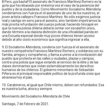
8.Pero, ¡¡ya basta!! El asesinato de Francisco Martínez Romero es la
gota que ha rebasado por enésima vez el vaso de la paciencia del
pueblo y de la ciudadanía. Como Movimiento Socialismo Allendista
condenamos con fuerza el vil asesinato de uno de los nuestros, el
joven artista callejero Francisco Martínez. No sólo exigimos justicia
real y castigo en serio para el asesino, sino también impetramos la
más pronta refundación del cuerpo policial, haciendo hincapié en
que la nueva policía chilena deberá contar con escalafón único,
dando término a la clasista distinción de una oficialidad parida en
una Escuela especial donde muy pocos chilenos tienen acceso
debido al alto costo económico que significa ingresar a ella.
9. El Socialismo Allendista, condena con fuerza el vil asesinato de
nuestro compatriota Francisco Martínez Romero, y solidariza con su
familia, amigos y compañeros, y llama a unirse a la movilización del
pueblo que protesta en las calles y ciudades, plazas y campos,
contra una policía que sigue estando al servicio de la élite y de las
clases dominantes que violan sistemáticamente los derechos
humanos de los chilenos. El gobierno minoritario de Sebastián
Piñera es el principal responsable político de la profunda crisis que
atraviesa hoy el país.
10. Carabineros, al igual que Chile mismo, deben ser refundados. Esa
es nuestra lucha, ahora y siempre.
Movimiento del Socialismo Allendista de Chile
Santiago, 7 de Febrero de 2021.