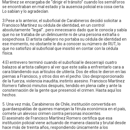
Martínez se encargaba de “dirigir el tránsito” cuando los semáforos
se encontraban en mal estado y la ausencia policial era cosa cierta.
Lo sabían y lo agradecían.
3.Pese a lo anterior, el suboficial de Carabineros decidió solicitar a
Francisco Martínez su cédula de identidad, en un control
absolutamente “legal”…pero innecesario dado que le conocía y sabía
que no se trataba de un delincuente ni de una persona extraña o
sospechosa. El artista callejero no portaba su cédula de identidad en
ese momento, no obstante le dio a conocer su número de RUT, lo
que no satisfizo al suboficial que insistió en contar con la cédula
física.
4.El entrevero terminó cuando el suboficial le descerrajó cuatro
balazos al artista callejero al ver que este salía a enfrentarlo cara a
cara blandiendo sus artículos de utilería. Dos de ellos le dieron en las
piernas a Francisco, y otros dos en el pecho. Uso desproporcionado
de la fuerza; violencia inaudita; instinto asesino. Francisco Martínez
Romero falleció minutos después, tendido en plena calle y ante la
consternación de la gente que presenció el crimen. Hasta aquí los
hechos.
5. Una vez más, Carabineros de Chile, institución convertida en
guardaespaldas de quienes manejan la férula económica en el país,
comete un alevoso crimen contra personas inocentes.
El asesinato de Francisco Martínez Romero certifica que esa
institución policial viene actuando de manera clasista y brutal desde
hace más de treinta años, respondiendo únicamente a los