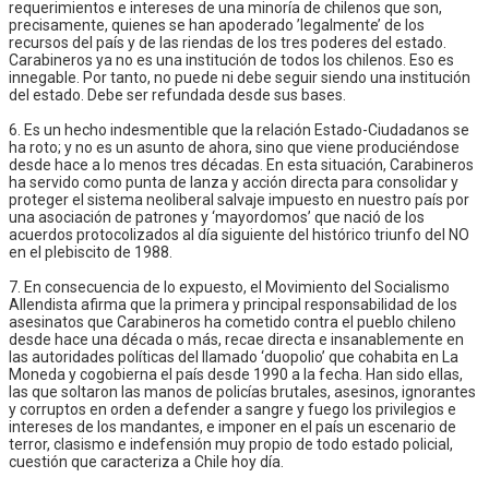
requerimientos e intereses de una minoría de chilenos que son,
precisamente, quienes se han apoderado ’legalmente’ de los
recursos del país y de las riendas de los tres poderes del estado.
Carabineros ya no es una institución de todos los chilenos. Eso es
innegable. Por tanto, no puede ni debe seguir siendo una institución
del estado. Debe ser refundada desde sus bases.
6. Es un hecho indesmentible que la relación Estado-Ciudadanos se
ha roto; y no es un asunto de ahora, sino que viene produciéndose
desde hace a lo menos tres décadas. En esta situación, Carabineros
ha servido como punta de lanza y acción directa para consolidar y
proteger el sistema neoliberal salvaje impuesto en nuestro país por
una asociación de patrones y ‘mayordomos’ que nació de los
acuerdos protocolizados al día siguiente del histórico triunfo del NO
en el plebiscito de 1988.
7. En consecuencia de lo expuesto, el Movimiento del Socialismo
Allendista afirma que la primera y principal responsabilidad de los
asesinatos que Carabineros ha cometido contra el pueblo chileno
desde hace una década o más, recae directa e insanablemente en
las autoridades políticas del llamado ‘duopolio’ que cohabita en La
Moneda y cogobierna el país desde 1990 a la fecha. Han sido ellas,
las que soltaron las manos de policías brutales, asesinos, ignorantes
y corruptos en orden a defender a sangre y fuego los privilegios e
intereses de los mandantes, e imponer en el país un escenario de
terror, clasismo e indefensión muy propio de todo estado policial,
cuestión que caracteriza a Chile hoy día.