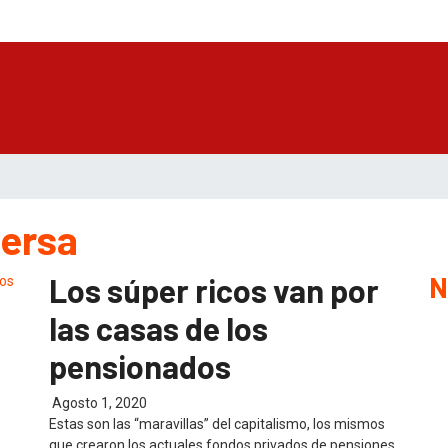
versa
N
Los súper ricos van por
las casas de los
pensionados
Agosto 1, 2020
Estas son las “maravillas” del capitalismo, los mismos
que crearon los actuales fondos privados de pensiones,