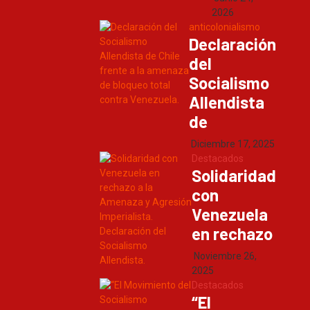
2026
anticolonialismo
Declaración
del
Socialismo
Allendista
de
Diciembre 17, 2025
Destacados
Solidaridad
con
Venezuela
en rechazo
Noviembre 26,
2025
Destacados
“El