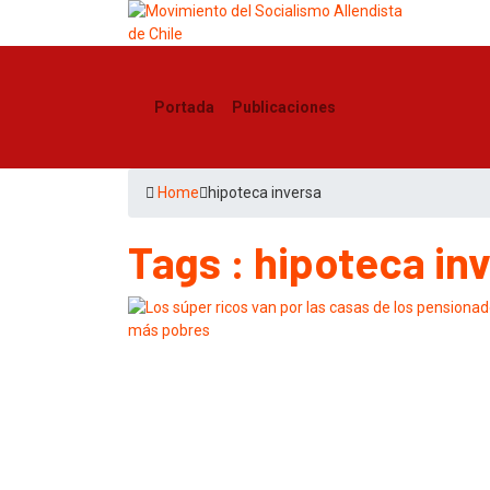
Portada
Publicaciones
Home
hipoteca inversa
Tags : hipoteca in