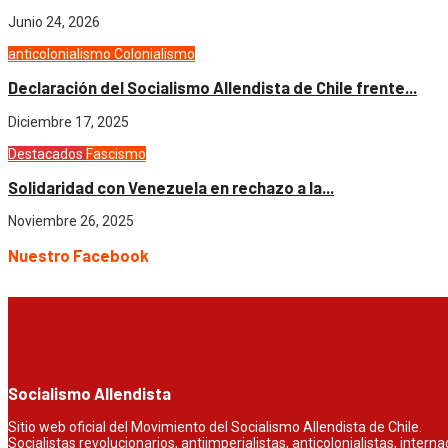
Junio 24, 2026
anticolonialismo
Colonialismo
Declaración del Socialismo Allendista de Chile frente...
Diciembre 17, 2025
Destacados
Fascismo
Solidaridad con Venezuela en rechazo a la...
Noviembre 26, 2025
Nuestro Facebook
Socialismo Allendista
Sitio web oficial del Movimiento del Socialismo Allendista de Chile.
Socialistas revolucionarios, antiimperialistas, anticolonialistas, inter