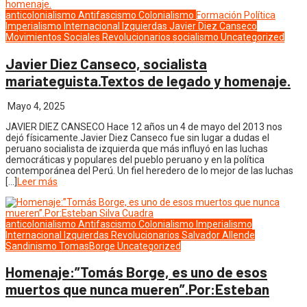
anticolonialismo
Antifascismo
Colonialismo
Formación Política
Imperialismo
Internacional
Izquierdas
Javier Diez Canseco
Movimientos Sociales
Revolucionarios
socialismo
Uncategorized
Javier Diez Canseco, socialista
mariateguista.Textos de legado y homenaje.
Mayo 4, 2025
JAVIER DIEZ CANSECO Hace 12 años un 4 de mayo del 2013 nos
dejó físicamente.Javier Diez Canseco fue sin lugar a dudas el
peruano socialista de izquierda que más influyó en las luchas
democráticas y populares del pueblo peruano y en la política
contemporánea del Perú. Un fiel heredero de lo mejor de las luchas
[…]
Leer más
anticolonialismo
Antifascismo
Colonialismo
Imperialismo
Internacional
Izquierdas
Revolucionarios
Salvador Allende
Sandinismo
TomasBorge
Uncategorized
Homenaje:”Tomás Borge, es uno de esos
muertos que nunca mueren”.Por:Esteban