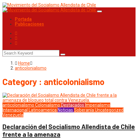
Portada
Publicaciones
Home
anticolonialismo
Category : anticolonialismo
anticolonialismo
Colonialismo
Destacados
Imperialismo
Internacional
Latinoamerica
Noticias
Soberanía
Uncategorized
Venezuela
Declaración del Socialismo Allendista de Chile
frente a la amenaza