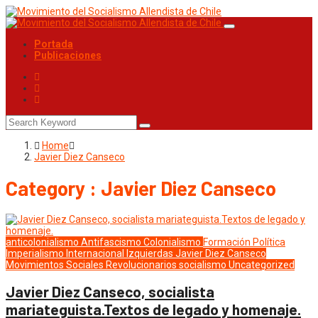
Portada
Publicaciones
Home
Javier Diez Canseco
Category : Javier Diez Canseco
anticolonialismo
Antifascismo
Colonialismo
Formación Política
Imperialismo
Internacional
Izquierdas
Javier Diez Canseco
Movimientos Sociales
Revolucionarios
socialismo
Uncategorized
Javier Diez Canseco, socialista
mariateguista.Textos de legado y homenaje.