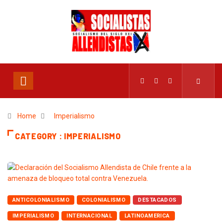
Home
Imperialismo
CATEGORY : IMPERIALISMO
ANTICOLONIALISMO
COLONIALISMO
DESTACADOS
IMPERIALISMO
INTERNACIONAL
LATINOAMERICA