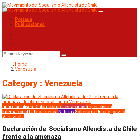
Portada
Publicaciones
Home
Venezuela
Category : Venezuela
anticolonialismo
Colonialismo
Destacados
Imperialismo
Internacional
Latinoamerica
Noticias
Soberanía
Uncategorized
Venezuela
Declaración del Socialismo Allendista de Chile
frente a la amenaza